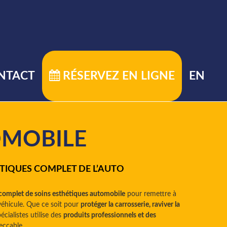
RÉSERVEZ EN LIGNE
NTACT
EN
OMOBILE
TIQUES COMPLET DE L’AUTO
complet de soins esthétiques automobile
pour remettre à
 véhicule. Que ce soit pour
protéger la carrosserie, raviver la
cialistes utilise des
produits professionnels et des
eccable.