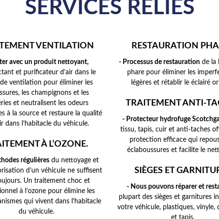
SERVICES RELIÉS
TEMENT VENTILATION
RESTAURATION PHA
iter avec un produit nettoyant,
- Processus de restauration
de la 
tant et purificateur d’air dans le
phare pour éliminer les imperf
 de ventilation pour éliminer les
légères et rétablir le éclairé or
ssures, les champignons et les
TRAITEMENT ANTI-T
ries et neutralisent les odeurs
es à la source et restaure la qualité
- Protecteur hydrofuge Scotchga
air dans l’habitacle du véhicule.
tissu, tapis, cuir et anti-taches o
protection efficace qui repous
ITEMENT À L’OZONE.
éclaboussures et facilite le net
thodes régulières
du nettoyage et
SIÈGES ET GARNITU
risation d’un véhicule ne suffisent
oujours. Un traitement choc et
- Nous pouvons réparer et rest
ionnel à l’ozone pour élimine les
plupart des sièges et garnitures i
nismes qui vivent dans l’habitacle
votre véhicule, plastiques, vinyle, c
du véhicule.
et tapis.