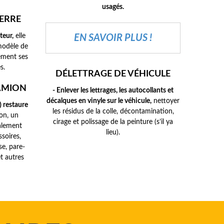
usagés.
ERRE
teur,
elle
EN SAVOIR PLUS !
modèle de
ement ses
s.
DÉLETTRAGE DE VÉHICULE
AMION
- Enlever les lettrages, les autocollants et
décalques en vinyle sur le véhicule,
nettoyer
) restaure
les résidus de la colle, décontamination,
ion, un
cirage et polissage de la peinture (s’il ya
alement
lieu).
soires,
se, pare-
t autres