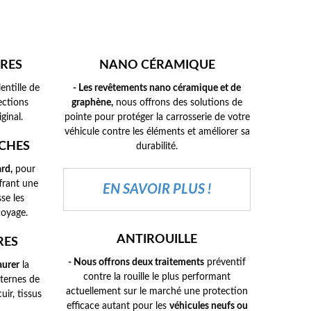
RES
NANO CÉRAMIQUE
lentille de
- Les revêtements nano céramique et de
ections
graphène,
nous offrons des solutions de
iginal.
pointe pour protéger la carrosserie de votre
véhicule contre les éléments et améliorer sa
ACHES
durabilité.
rd,
pour
ffrant une
EN SAVOIR PLUS !
se les
toyage.
ANTIROUILLE
RES
- Nous offrons deux traitements
préventif
aurer
la
contre la rouille le plus performant
nternes de
actuellement sur le marché une protection
uir, tissus
efficace autant pour les
véhicules neufs ou