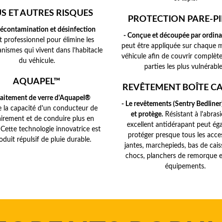
S ET AUTRES RISQUES
PROTECTION PARE-PI
décontamination et désinfection
- Conçue et découpée par ordina
t professionnel pour élimine les
peut être appliquée sur chaque 
nismes qui vivent dans l’habitacle
véhicule afin de couvrir complèt
du véhicule.
parties les plus vulnérable
AQUAPEL™
REVÊTEMENT BOÎTE C
traitement de verre d'Aquapel®
- Le revêtements (Sentry Bedliner
e la capacité d'un conducteur de
et protège.
Résistant à l'abras
lairement et de conduire plus en
excellent antidérapant peut ég
 Cette technologie innovatrice est
protéger presque tous les acces
oduit répulsif de pluie durable.
jantes, marchepieds, bas de cais
chocs, planchers de remorque e
équipements.