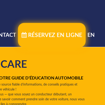
RÉSERVEZ EN LIGNE
NTACT
EN
OCARE
VOTRE GUIDE D’ÉDUCATION AUTOMOBILE
 source fiable d’informations, de conseils pratiques et
e véhicule !
tous — que vous soyez un conducteur débutant, un
 savoir comment prendre soin de votre voiture, nous vous
ciles à comprendre.