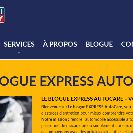
SERVICES
À PROPOS
BLOGUE
CO
LOGUE EXPRESS AUT
LE BLOGUE EXPRESS AUTOCARE – 
Bienvenue sur Le blogue EXPRESS AutoCare,
votre
d’astuces d’entretien pour mieux comprendre votr
Notre mission :
rendre l’automobile accessible à 
passionné de mécanique ou simplement curieux de
accompagnons avec des articles clairs, utiles et fa