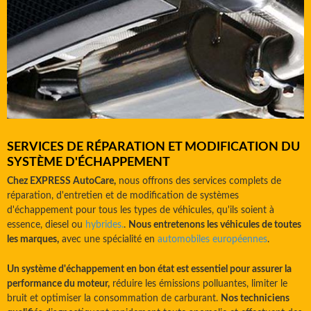
SERVICES DE RÉPARATION ET MODIFICATION DU
SYSTÈME D'ÉCHAPPEMENT
Chez EXPRESS AutoCare,
nous offrons des services complets de
réparation, d'entretien et de modification de systèmes
d'échappement pour tous les types de véhicules, qu'ils soient à
essence, diesel ou
hybrides.
.
Nous entretenons les véhicules de toutes
les marques,
avec une spécialité en
automobiles européennes
.
Un système d'échappement en bon état est essentiel pour assurer la
performance du moteur,
réduire les émissions polluantes, limiter le
bruit et optimiser la consommation de carburant.
Nos techniciens