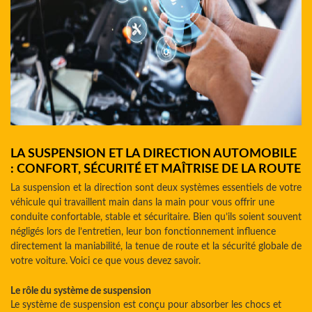
LA SUSPENSION ET LA DIRECTION AUTOMOBILE
: CONFORT, SÉCURITÉ ET MAÎTRISE DE LA ROUTE
La suspension et la direction sont deux systèmes essentiels de votre
véhicule qui travaillent main dans la main pour vous offrir une
conduite confortable, stable et sécuritaire. Bien qu’ils soient souvent
négligés lors de l’entretien, leur bon fonctionnement influence
directement la maniabilité, la tenue de route et la sécurité globale de
votre voiture. Voici ce que vous devez savoir.
Le rôle du système de suspension
Le système de suspension est conçu pour absorber les chocs et