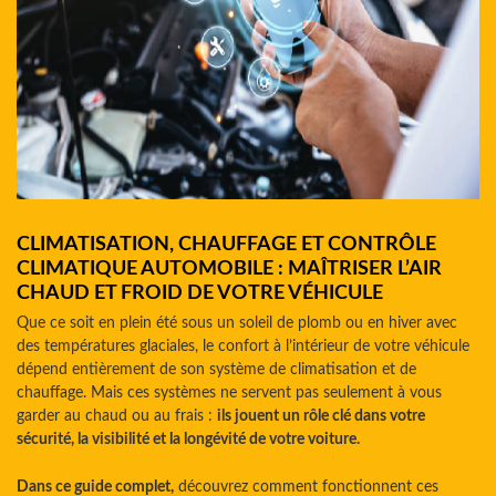
CLIMATISATION, CHAUFFAGE ET CONTRÔLE
CLIMATIQUE AUTOMOBILE : MAÎTRISER L’AIR
CHAUD ET FROID DE VOTRE VÉHICULE
Que ce soit en plein été sous un soleil de plomb ou en hiver avec
des températures glaciales, le confort à l’intérieur de votre véhicule
dépend entièrement de son système de climatisation et de
chauffage. Mais ces systèmes ne servent pas seulement à vous
garder au chaud ou au frais :
ils jouent un rôle clé dans votre
sécurité, la visibilité et la longévité de votre voiture.
Dans ce guide complet,
découvrez comment fonctionnent ces